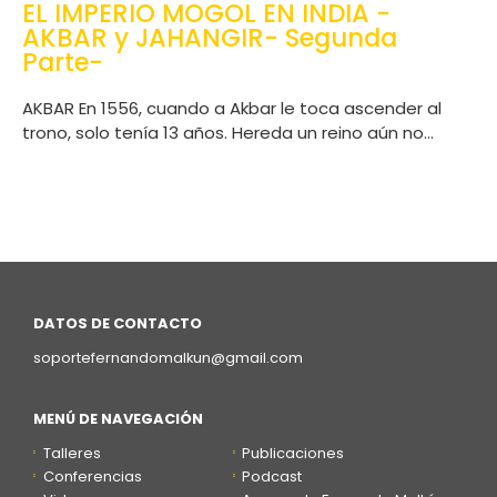
EL IMPERIO MOGOL EN INDIA -
AKBAR y JAHANGIR- Segunda
Parte-
AKBAR En 1556, cuando a Akbar le toca ascender al
trono, solo tenía 13 años. Hereda un reino aún no...
DATOS DE CONTACTO
soportefernandomalkun@gmail.com
MENÚ DE NAVEGACIÓN
Talleres
Publicaciones
Conferencias
Podcast