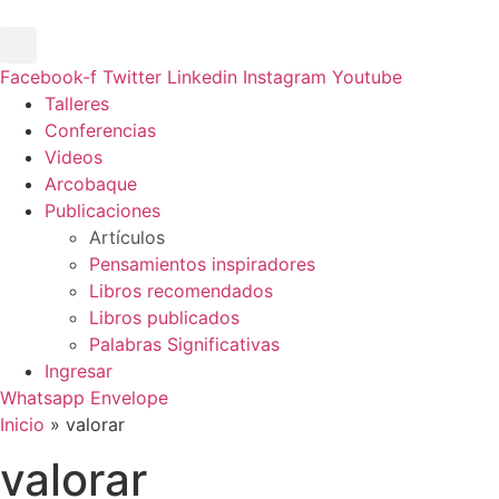
Ir
al
contenido
Facebook-f
Twitter
Linkedin
Instagram
Youtube
Main
Talleres
Menu
Conferencias
Videos
Arcobaque
Publicaciones
Artículos
Pensamientos inspiradores
Libros recomendados
Libros publicados
Palabras Significativas
Ingresar
Whatsapp
Envelope
Inicio
»
valorar
valorar